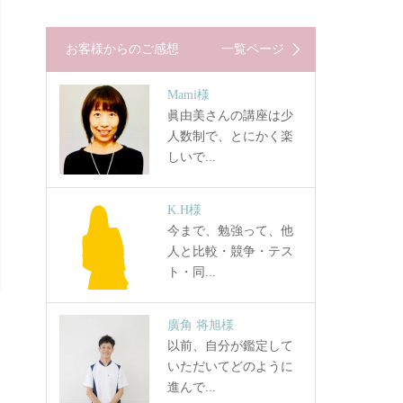
お客様からのご感想
一覧ページ
Mami様
眞由美さんの講座は少
人数制で、とにかく楽
しいで...
K.H様
今まで、勉強って、他
人と比較・競争・テス
ト・同...
廣角 将旭様
以前、自分が鑑定して
いただいてどのように
進んで...