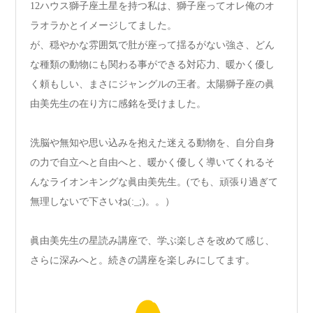
12ハウス獅子座土星を持つ私は、獅子座ってオレ俺のオ
ラオラかとイメージしてました。
が、穏やかな雰囲気で肚が座って揺るがない強さ、どん
な種類の動物にも関わる事ができる対応力、暖かく優し
く頼もしい、まさにジャングルの王者。太陽獅子座の眞
由美先生の在り方に感銘を受けました。
洗脳や無知や思い込みを抱えた迷える動物を、自分自身
の力で自立へと自由へと、暖かく優しく導いてくれるそ
んなライオンキングな眞由美先生。(でも、頑張り過ぎて
無理しないで下さいね(:_;)。。）
眞由美先生の星読み講座で、学ぶ楽しさを改めて感じ、
さらに深みへと。続きの講座を楽しみにしてます。