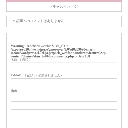
トラックバック ( 0 )
この記事へのコメントはありません。
Warning
: Undefined variable $user_ID in
/export/sd203/www/jp/r/e/gmoserver/9/0/sd0209690/charm-
u.com/wordpress-4.9.6-ja-jetpack_webfont-undernavicontrol/wp-
content/themes/skin_tcd046/comments.php
on line
158
名前
( 必須 )
E-MAIL
( 必須 ) - 公開されません -
備考